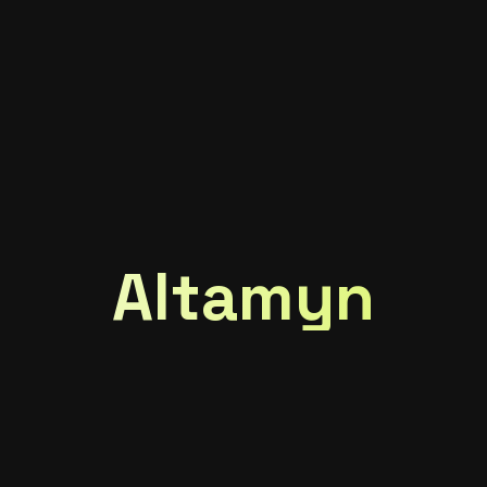
Hyundai
(0)
Komatsu
(0)
NewHolland
(0)
Volvo
(0)
Altamyn
Recent Posts